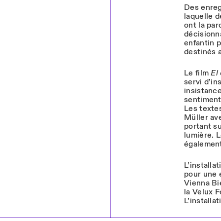
Des enreg
laquelle 
ont la par
décisionna
enfantin p
destinés a
Le film
El
servi d’in
insistance
sentiment
Les texte
Müller av
portant su
lumière. 
également
L’installa
pour une 
Vienna Bi
la Velux F
L’installa