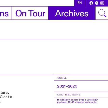
EN
ons
On Tour
Archives
ANNÉE
2021–2023
ature.
CONTRIBUTEURS
C’est à
Installation sonore avec quatre haut-
.
parleurs, 12-15 minutes en boucle.