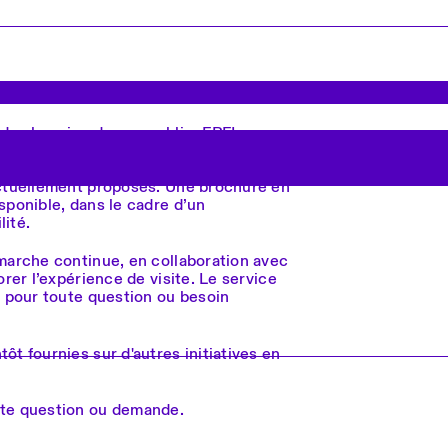
é des besoins de son public, EPFL
ques pour faciliter l’accès aux
gue des signes française et des parcours
actuellement proposés. Une brochure en
sponible, dans le cadre d’un
lité.
émarche continue, en collaboration avec
orer l’expérience de visite. Le service
n pour toute question ou besoin
ôt fournies sur d'autres initiatives en
ute question ou demande.