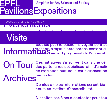
Amplifier for Art, Science and Society
Expositions
Évènements
ACCESSIBILITÉ & INCLUSION
Afin de répondre au mieux à la diversit
Visite
Pavilions met en place des offres spécifi
expositions. Des visites guidées en lan
tactiles pour le public malvoyant sont 
Informations
français simplifié sera prochainement di
développement progressif de l’accessibi
On Tour
Ces initiatives s’inscrivent dans une d
des partenaires spécialisés, afin d’améli
de médiation culturelle est à dispositio
particulier.
Archives
De plus amples informations seront bient
cours en matière d'accessibilité.
N'hésitez pas à nous contacter pour to