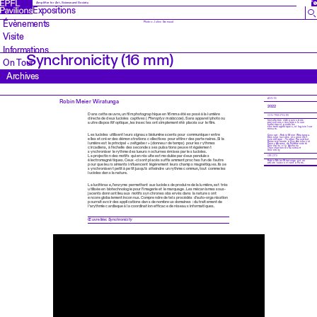
EN
Amplifier for Art, Science and Society
Expositions
Évènements
Photos: Julien Gremaud
Visite
Informations
Synchronicity (16 mm)
On Tour
Archives
ANNÉE
Robin Meier Wiratunga
2022
Dans cette œuvre, un film photographique en 16mm a été exposé à la lumière
CONTRIBUTEURS
directe de deux lucioles captives (
Pteroptyx malaccae
). Sans appareil photo ou
Installation vidéo avec trois
autre dispositif optique, les insectes ont simplement été placés sur le film.
projections circulaires (scan
numérique), pendules
électromagnétiques, et logiciel sur
mesure.
Les lucioles utilisent leurs signaux bioluminescents pour communiquer entre
Concept : Robin Meier Wiratunga.
Dresseur lucioles et conseiller
elles et créer des démonstrations collectives pour attirer des partenaires. Si la
scientifique : Tanthai Prasertkul.
Remerciements à Guy Amichay et
lumière est le principal « zeitgeber » (donneur de temps) pour les rythmes
Danny Abrams de Northwestern
University, et à Anchana
circadiens, à l’échelle des secondes ses pulsations peuvent également
Thancharoen de Kasetsart
University
synchroniser le rythme des lueurs nocturnes émises par les lucioles.
La projection des motifs qui en résulte est modulée par deux pendules
CREDITS
électromagnétiques. Ceux-ci sont placés suffisamment proches l’un de l’autre
Robin Meier Wiratunga est un
artiste suisse vivant à Paris.
pour que leurs aimants influencent légèrement leurs champs magnétiques. Ils se
synchronisent petit à petit jusqu’à atteindre un rythme commun, tout comme les
lucioles dans la nature.
La luciférase, l’enzyme permettant aux lucioles de produire de la lumière, est très
utilisée en biotechnologie pour l’imagerie et le marquage. Les mécanismes sous-
jacents donnant lieu aux motifs synchrones observés dans la nature sont
encore globalement inconnus. Comprendre de tels procédés d’auto-organisation
pourrait avoir des applications dans de nombreux domaines : du traitement de
l’arythmie cardiaque à la coordination efficace de réseaux informatiques.
Œuvre liée:
Synchronicity