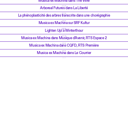
Musica ex Machina dans The Wire
10.12.24
Arboreal Futures dans La Liberté
25.11.24
La phénoplasticité des arbres transcrite dans une chorégraphie
21.11.24
Musica ex Machina sur SRF Kultur
15.11.24
Lighten Up! à Winterthour
13.10.24
Musica ex Machina dans Musique d'Avenir, RTS Espace 2
8.10.24
Musica ex Machina dans CQFD, RTS Première
4.10.24
Musica ex Machina dans Le Courrier
3.10.24
Les vidéos du Symposium Musica ex Machina
24.9.24
Histoire & chefs-d’œuvre de la musique algorithmique
23.9.24
Musica ex Machina dans L'Actu Musique, RTS Espace 2
22.9.24
Iannis Xenakis dans Musique d'Avenir, RTS Espace 2
15.9.24
Jennifer Walshe dans Musique d'Avenir, RTS Espace 2
28.5.24
Cosmos Archaeology ouvre à Shanghai
7.5.24
Cosmos Archaeology présentée en Chine
9.4.24
Dilemmes numériques en zones de conflit
6.2.24
Expositions & évènements de printemps à EPFL Pavilions
17.1.24
Vidéo: La LightSeries