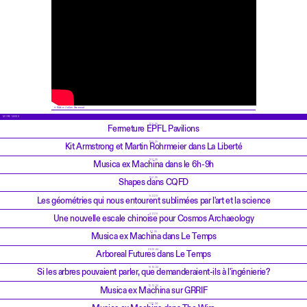
Vidéo: Julien Gremaud
MORE NEWS
17.6.25
Fermeture EPFL Pavilions
19.5.25
Kit Armstrong et Martin Rohrmeier dans La Liberté
10.2.25
Musica ex Machina dans le 6h-9h
10.2.25
Shapes dans CQFD
5.2.25
Les géométries qui nous entourent sublimées par l'art et la science
4.2.25
Une nouvelle escale chinoise pour Cosmos Archaeology
6.1.25
Musica ex Machina dans Le Temps
26.12.24
Arboreal Futures dans Le Temps
19.12.24
Si les arbres pouvaient parler, que demanderaient-ils à l'ingénierie?
12.12.24
Musica ex Machina sur GRRIF
11.12.24