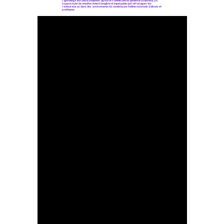
LightWing II
est une installation qui se vit comme une expérience collective, un
espace hybride simultanément tangible et impalpable qui fait naviguer les
visiteur·euses dans des environnements numériques tridimensionnels délicats et
poétiques.