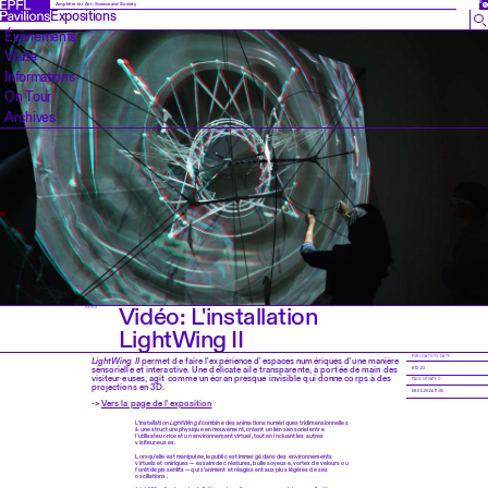
EN
Amplifier for Art, Science and Society
Expositions
Évènements
Visite
Informations
On Tour
Archives
Vidéo: L'installation
NEWS
LightWing II
PUBLICATION DATE
LightWing II
permet de faire l'expérience d'espaces numériques d'une manière
sensorielle et interactive. Une délicate aile transparente, à portée de main des
8.12.23
visiteur·euses, agit comme un écran presque invisible qui donne corps à des
PAGE UPDATED
projections en 3D.
28.02.2024 11:05
->
Vers la page de l'exposition
L’installation
LightWing II
combine des animations numériques tridimensionnelles
à une structure physique en mouvement, créant un lien sensoriel entre
l'utilisateur·rice et un environnement virtuel, tout en incluant les autres
visiteur·euses.
Lorsqu'elle est manipulée, le public est immergé dans des environnements
virtuels et oniriques — essaim de créatures, bulle soyeuse, vortex de velours ou
forêt de pissenlits — qui s'animent et réagissent aux plus légères de ses
oscillations.