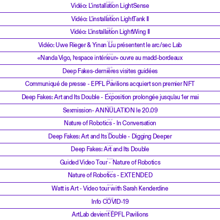
22.12.23
Vidéo: L'installation LightSense
14.12.23
Vidéo: L'installation LightTank II
8.12.23
Vidéo: L'installation LightWing II
5.12.23
Vidéo: Uwe Rieger & Yinan Liu présentent le arc/sec Lab
8.7.22
«Nanda Vigo, l’espace intérieur» ouvre au madd-bordeaux
1.4.22
Deep Fakes-dernières visites guidées
17.2.22
Communiqué de presse - EPFL Pavilions acquiert son premier NFT
30.12.21
Deep Fakes: Art and Its Double - Exposition prolongée jusqu'au 1er mai
19.9.21
Sexmission- ANNULATION le 20.09
9.6.21
Nature of Robotics - In Conversation
1.6.21
Deep Fakes: Art and Its Double - Digging Deeper
1.6.21
Deep Fakes: Art and Its Double
10.5.21
Guided Video Tour - Nature of Robotics
22.4.21
Nature of Robotics - EXTENDED
30.3.21
Watt is Art - Video tour with Sarah Kenderdine
29.10.20
Info COVID-19
28.10.20
ArtLab devient EPFL Pavilions