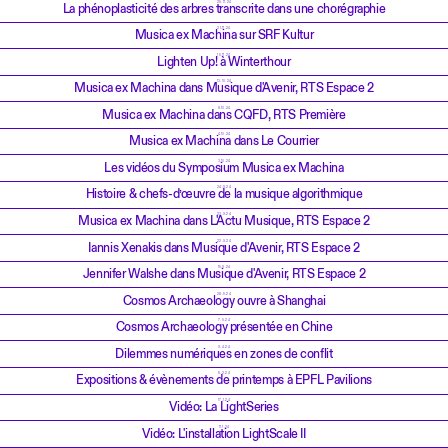
25.11.24
La phénoplasticité des arbres transcrite dans une chorégraphie
21.11.24
Musica ex Machina sur SRF Kultur
15.11.24
Lighten Up! à Winterthour
13.10.24
Musica ex Machina dans Musique d'Avenir, RTS Espace 2
8.10.24
Musica ex Machina dans CQFD, RTS Première
4.10.24
Musica ex Machina dans Le Courrier
3.10.24
Les vidéos du Symposium Musica ex Machina
24.9.24
Histoire & chefs-d’œuvre de la musique algorithmique
23.9.24
Musica ex Machina dans L'Actu Musique, RTS Espace 2
22.9.24
Iannis Xenakis dans Musique d'Avenir, RTS Espace 2
15.9.24
Jennifer Walshe dans Musique d'Avenir, RTS Espace 2
28.5.24
Cosmos Archaeology ouvre à Shanghai
7.5.24
Cosmos Archaeology présentée en Chine
9.4.24
Dilemmes numériques en zones de conflit
6.2.24
Expositions & évènements de printemps à EPFL Pavilions
17.1.24
Vidéo: La LightSeries
11.1.24
Vidéo: L'installation LightScale II