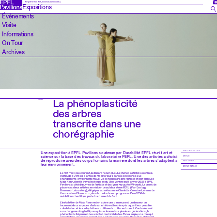
EN
Amplifier for Art, Science and Society
Expositions
Évènements
Visite
Informations
On Tour
Archives
La phénoplasticité
NEWS
des arbres
transcrite dans une
chorégraphie
PUBLICATION DATE
Une exposition à EPFL Pavilions soutenue par Durabilité EPFL réunit art et
science sur la base des travaux du laboratoire PERL. Une des artistes a choisi
25.11.24
de reproduire avec des corps humains la manière dont les arbres s’adaptent à
PAGE UPDATED
leur environnement.
25.11.2024 15:56
Le mot n’est pas courant, la démarche non plus. La phénoplasticité se réfère à
l’aptitude qu’ont les plantes de modifier leurs parties en réponse aux
changements environnementaux. Ce concept a inspiré l’artiste et performeuse
Maja Renn, dont le travail est exposé du 13 novembre au 5 janvier 2025 à EPFL
Pavilions à côté d’œuvres de l’artiste et designer Krzysztof Wronski. Le projet de
placer ces deux artistes en résidence au laboratoire PERL (Plan Ecology
Research Laboratory), dirigé par la professeure Charlotte Grossiord, émane de
l’association Climanosco, dans le cadre de son programme Dear2050 de
médiation scientifique par le truchement de l’art.
L’installation de Maja Renn met en scène une danseuse et un danseur qui
incarnent deux espèces d’arbres, le hêtre et le chêne, évoquant leur possible
cohabitation et leur adaptation aux éléments qui les entourent. Contrairement
aux changements génétiques qui surviennent sur plusieurs générations, la
phénoplasticité permet des adaptations immédiates. Par exemple, un arbre qui