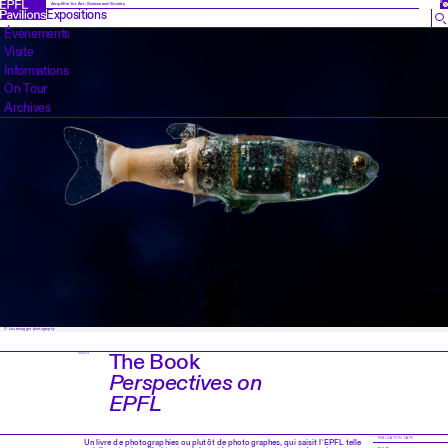
EN
Amplifier for Art, Science and Society
Expositions
Évènements
Visite
Informations
On Tour
Archives
© Leutenegger photography
The Book
NEWS
Perspectives on
EPFL
PUBLICATION DATE
Un livre de photographies ou plutôt de photographes, qui saisit l’EPFL telle