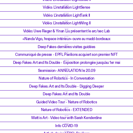
22.12.23
Vidéo: L'installation LightSense
14.12.23
Vidéo: L'installation LightTank II
8.12.23
Vidéo: L'installation LightWing II
5.12.23
Vidéo: Uwe Rieger & Yinan Liu présentent le arc/sec Lab
8.7.22
«Nanda Vigo, l’espace intérieur» ouvre au madd-bordeaux
1.4.22
Deep Fakes-dernières visites guidées
17.2.22
Communiqué de presse - EPFL Pavilions acquiert son premier NFT
30.12.21
Deep Fakes: Art and Its Double - Exposition prolongée jusqu'au 1er mai
19.9.21
Sexmission- ANNULATION le 20.09
9.6.21
Nature of Robotics - In Conversation
1.6.21
Deep Fakes: Art and Its Double - Digging Deeper
1.6.21
Deep Fakes: Art and Its Double
10.5.21
Guided Video Tour - Nature of Robotics
22.4.21
Nature of Robotics - EXTENDED
30.3.21
Watt is Art - Video tour with Sarah Kenderdine
29.10.20
Info COVID-19
28.10.20