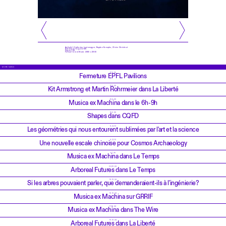
Author(s): Catherine Leutenegger, Bogdan Konopka, Olivier Christinat
Published: 10 april 2019
Pages: 136
Format (in mm) Book: 2080 x 2800
MORE NEWS
17.6.25
Fermeture EPFL Pavilions
19.5.25
Kit Armstrong et Martin Rohrmeier dans La Liberté
10.2.25
Musica ex Machina dans le 6h-9h
10.2.25
Shapes dans CQFD
5.2.25
Les géométries qui nous entourent sublimées par l'art et la science
4.2.25
Une nouvelle escale chinoise pour Cosmos Archaeology
6.1.25
Musica ex Machina dans Le Temps
26.12.24
Arboreal Futures dans Le Temps
19.12.24
Si les arbres pouvaient parler, que demanderaient-ils à l'ingénierie?
12.12.24
Musica ex Machina sur GRRIF
11.12.24
Musica ex Machina dans The Wire
10.12.24
Arboreal Futures dans La Liberté