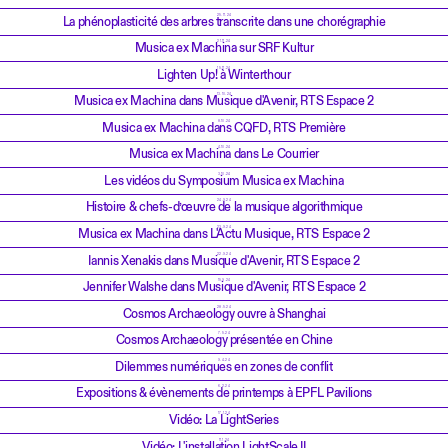
25.11.24
La phénoplasticité des arbres transcrite dans une chorégraphie
21.11.24
Musica ex Machina sur SRF Kultur
15.11.24
Lighten Up! à Winterthour
13.10.24
Musica ex Machina dans Musique d'Avenir, RTS Espace 2
8.10.24
Musica ex Machina dans CQFD, RTS Première
4.10.24
Musica ex Machina dans Le Courrier
3.10.24
Les vidéos du Symposium Musica ex Machina
24.9.24
Histoire & chefs-d’œuvre de la musique algorithmique
23.9.24
Musica ex Machina dans L'Actu Musique, RTS Espace 2
22.9.24
Iannis Xenakis dans Musique d'Avenir, RTS Espace 2
15.9.24
Jennifer Walshe dans Musique d'Avenir, RTS Espace 2
28.5.24
Cosmos Archaeology ouvre à Shanghai
7.5.24
Cosmos Archaeology présentée en Chine
9.4.24
Dilemmes numériques en zones de conflit
6.2.24
Expositions & évènements de printemps à EPFL Pavilions
17.1.24
Vidéo: La LightSeries
11.1.24
Vidéo: L'installation LightScale II