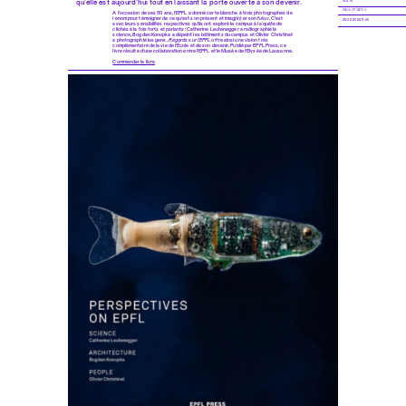
qu’elle est aujourd’hui tout en laissant la porte ouverte à son devenir.
10.4.19
PAGE UPDATED
A l’occasion de ses 50 ans, l’EPFL a donné carte blanche à trois photographes de
renom pour témoigner de ce qu’est son présent et imag(in)er son futur. C’est
28.02.2024 11:05
avec leurs sensibilités respectives qu’ils ont exploré le campus à la quête de
clichés à la fois forts et parlants: Catherine Leutenegger a radiographié la
science, Bogdan Konopka a dépeint les bâtiments du campus et Olivier Christinat
a photographié les gens.
Regards sur l’EPFL
offre ainsi une vision très
complémentaire de la vie de l’École et de son devenir. Publié par EPFL Press, ce
livre résulte d’une collaboration entre l’EPFL et le Musée de l’Elysée de Lausanne.
Commander le livre